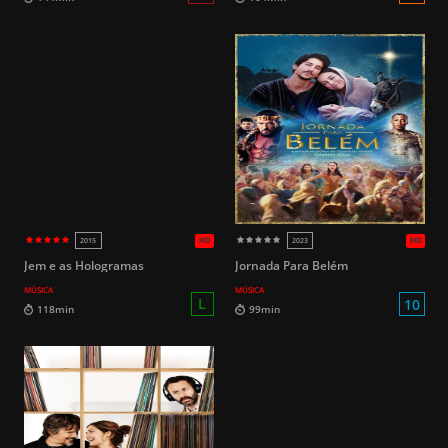
14
113min
143min
Jem e as Hologramas
Jornada Para Belém
MÚSICA
MÚSICA
HD
2008
2010