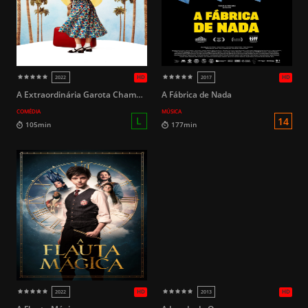
HD
1946
2023
A Extraordinária Garota Chamada Estrela em Hollywood
A Fábrica de Nada
COMÉDIA
MÚSICA
12
93min
93min