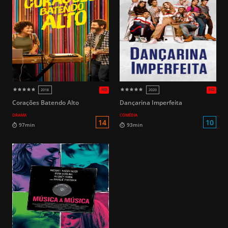
HD
2018
2017
16
100min
135min
Corações Batendo Alto
Dançarina Imperfeita
DRAMA
COMÉDIA
L
74min
104min