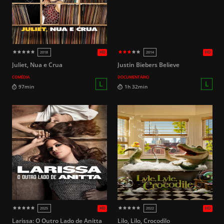
L
108min
92min
Juliet, Nua e Crua
Justin Biebers Believe
COMÉDIA
DOCUMENTÁRIO
HD
2012
2014
Larissa: O Outro Lado de Anitta
Lilo, Lilo, Crocodilo