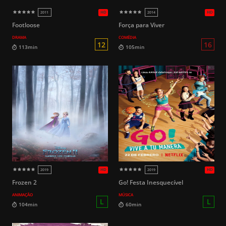
Footloose
Força para Viver
DRAMA
COMÉDIA
12
98min
107min
Frozen 2
Go! Festa Inesquecível
ANIMAÇÃO
MÚSICA
HD
2019
2018