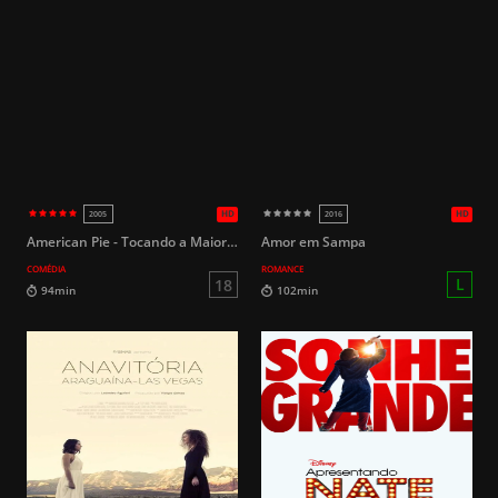
HD
1973
2019
L
84min
100min
American Pie - Tocando a Maior Zona
Amor em Sampa
COMÉDIA
ROMANCE
16
111min
84min