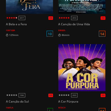
L
99min
132min
HD
2015
2018
A Bela e a Fera
A Canção de Uma Vida
FANTASIA
DRAMA
10
129min
86min
A Canção do Sul
A Cor Púrpura
FAMÍLIA
MÚSICA