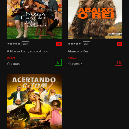
HD
2022
2017
16
125min
88min
A Nossa Canção de Amor
Abaixo o Rei
MÚSICA
DRAMA