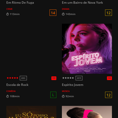
Em Ritmo De Fuga
Em um Bairro de Nova York
CRIME
DRAMA
12
106min
98min
Escola de Rock
Espírito Jovem
COMÉDIA
MÚSICA
HD
2018
2020