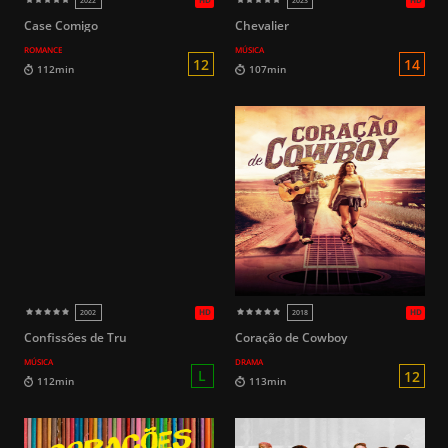
HD
1953
2019
Case Comigo
Chevalier
ROMANCE
MÚSICA
16
95min
95min
Confissões de Tru
Coração de Cowboy
MÚSICA
DRAMA