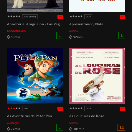
HD
2020
2021
Anavitória: Araguaína - Las Vegas
Apresentando, Nate
DOCUMENTÁRIO
MÚSICA
16
139min
92min
As Aventuras de Peter Pan
As Loucuras de Rose
ANIMAÇÃO
MÚSICA