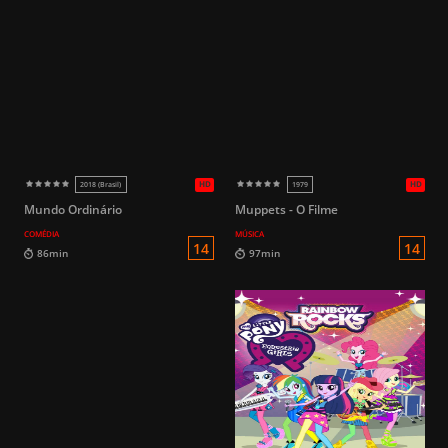
Mundo Ordinário
Muppets - O Filme
COMÉDIA
MÚSICA
14
110min
97min
HD
2026
2023