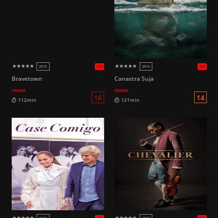
HD
2019 (Brasil)
2022
12
85min
100min
Bravetown
Canastra Suja
DRAMA
DRAMA