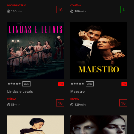
DOCUMENTÁRIO
COMÉDIA
L
110min
97min
Lindas e Letais
Maestro
MÚSICA
DRAMA
HD
2019
2022
12