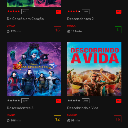
HD
2022
2017
De Canção em Canção
Descendentes 2
DRAMA
MÚSICA
16
112min
121min
Descendentes 3
Descobrindo a Vida
FAMÍLIA
COMÉDIA