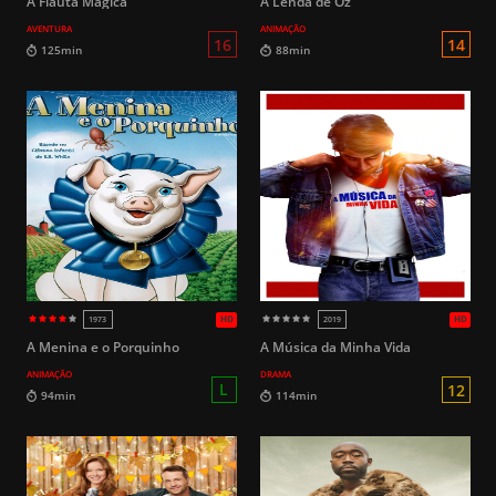
A Flauta Mágica
A Lenda de Oz
AVENTURA
ANIMAÇÃO
HD
2018
2018
L
105min
177min
A Menina e o Porquinho
A Música da Minha Vida
ANIMAÇÃO
DRAMA