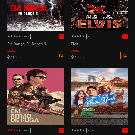
HD
2022
2023
16
129min
111min
Ela Dança, Eu Danço 6
Elvis
DRAMA
MÚSICA
HD
2002
2018