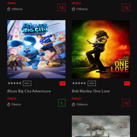
DRAMA
MÚSICA
HD
2005
2016
L
77min
101min
Blues Big City Adventure
Bob Marley: One Love
FAMÍLIA
MÚSICA