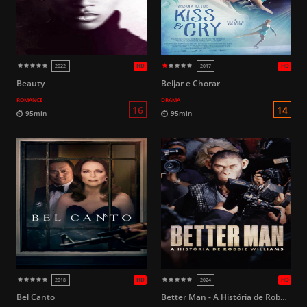
HD
2018
2007
Beauty
Beijar e Chorar
ROMANCE
DRAMA
L
50min
92min
Bel Canto
Better Man - A História de Robbie Williams