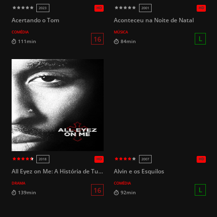
HD
2022
2013
Acertando o Tom
Aconteceu na Noite de Natal
COMÉDIA
MÚSICA
L
94min
114min
All Eyez on Me: A História de Tupac
Alvin e os Esquilos
DRAMA
COMÉDIA