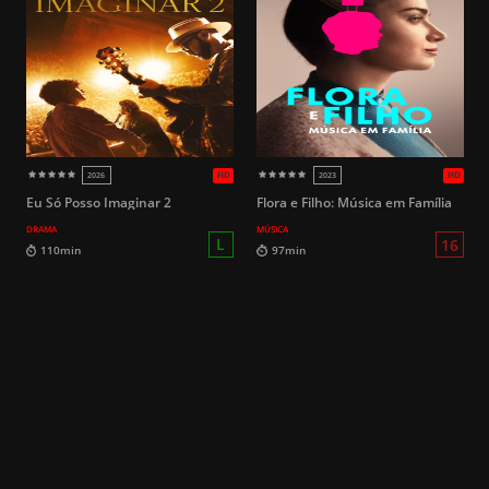
16
95min
102min
Eu Só Posso Imaginar 2
Flora e Filho: Música em Família
DRAMA
MÚSICA
14
113min
104min
HD
2017
2017