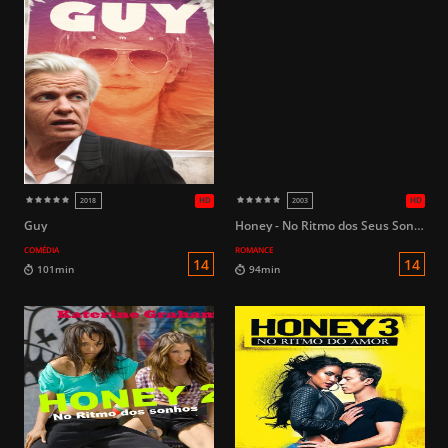
Guy
Honey - No Ritmo dos Seus Sonhos
COMÉDIA
ROMANCE
12
99min
112min
HD
1999
2018