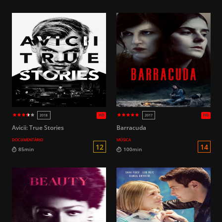
HD
2023
2001
Avicii: True Stories
Barracuda
DOCUMENTÁRIO
MÚSICA
18
94min
102min