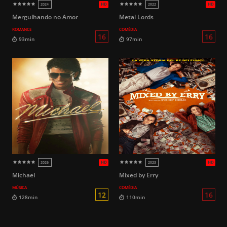
Mergulhando no Amor
Metal Lords
ROMANCE
COMÉDIA
14
101min
94min
Michael
Mixed by Erry
MÚSICA
COMÉDIA
HD
2003
2019