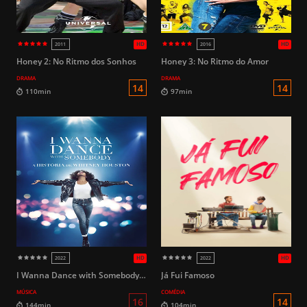
Honey 2: No Ritmo dos Sonhos
Honey 3: No Ritmo do Amor
DRAMA
DRAMA
14
100min
159min
I Wanna Dance with Somebody - A História de Whitney Houston
Já Fui Famoso
MÚSICA
COMÉDIA
HD
2017
2006