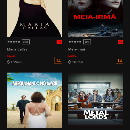
113min
105min
Maria Callas
Meia-irmã
DRAMA
MÚSICA
L
104min
60min
HD
2017
2021