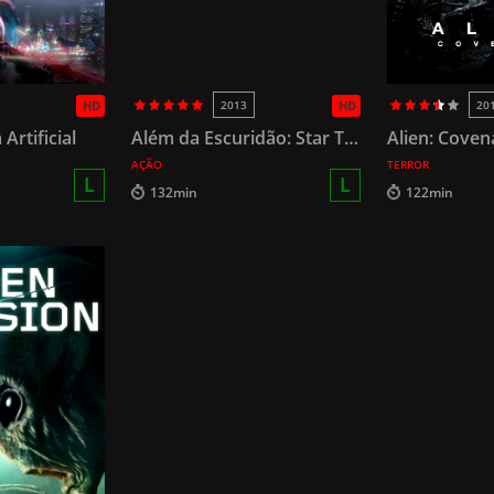
HD
2013
HD
20
 Artificial
Além da Escuridão: Star Trek
Alien: Coven
AÇÃO
TERROR
L
L
132min
122min