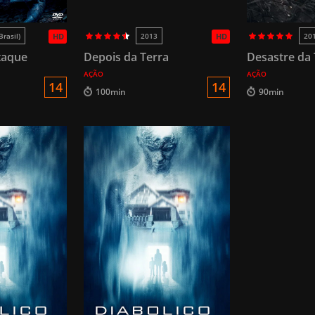
Brasil)
HD
2013
HD
20
taque
Depois da Terra
Desastre da 
AÇÃO
AÇÃO
14
14
100min
90min