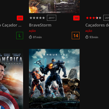
HD
2017
HD
20
Blade Runner o Caçador de Androides
BraveStorm
Caçadores 
AÇÃO
AÇÃO
L
14
81min
93min