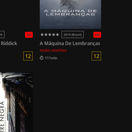
04
HD
2019 (Brasil)
HD
 Riddick
A Máquina De Lembranças
FICÇÃO CIENTÍFICA
12
12
111min