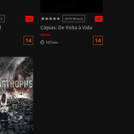
16
HD
2019 (Brasil)
HD
l
Cópias: De Volta à Vida
DRAMA
14
14
107min