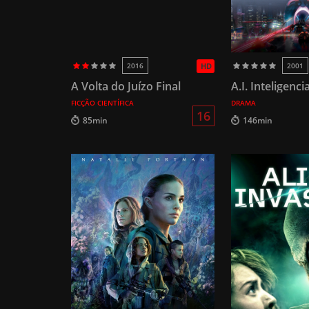
2016
HD
2001
A Volta do Juízo Final
A.I. Inteligencia
FICÇÃO CIENTÍFICA
DRAMA
16
85min
146min