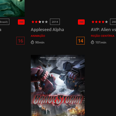
Brasil)
HD
2014
HD
20
a
Appleseed Alpha
AVP: Alien v
ANIMAÇÃO
FICÇÃO CIENTÍFICA
16
14
90min
101min