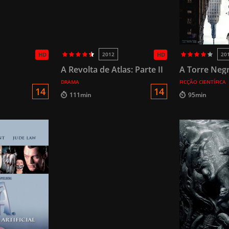
HD
2012
HD
20
A Revolta de Atlas: Parte II
A Torre Neg
DRAMA
FICÇÃO CIENTÍFICA
14
14
111min
95min