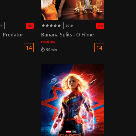
04
HD
2019
HD
s. Predator
Banana Splits - O Filme
COMÉDIA
14
14
90min