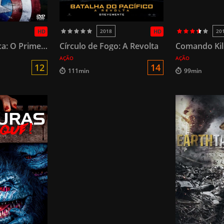
HD
2018
HD
20
Capitão América: O Primeiro Vingador
Círculo de Fogo: A Revolta
Comando Kil
AÇÃO
AÇÃO
12
14
111min
99min