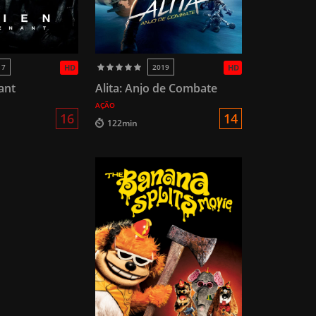
17
HD
2019
HD
ant
Alita: Anjo de Combate
AÇÃO
16
14
122min