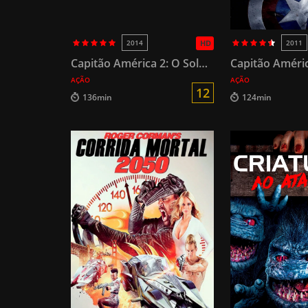
2014
HD
2011
Capitão América 2: O Soldado Invernal
AÇÃO
AÇÃO
12
136min
124min