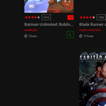
2016
HD
1982
Batman Unlimited: Robôs Vs Mutantes
ANIMAÇÃO
FICÇÃO CIENTÍFICA
L
72min
117min