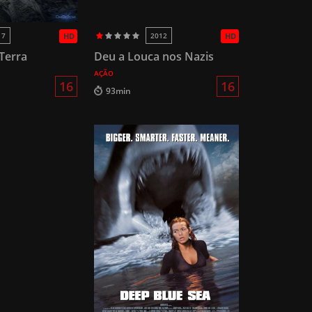
17
HD
2012
HD
Terra
Deu a Louca nos Nazis
AÇÃO
16
16
93min