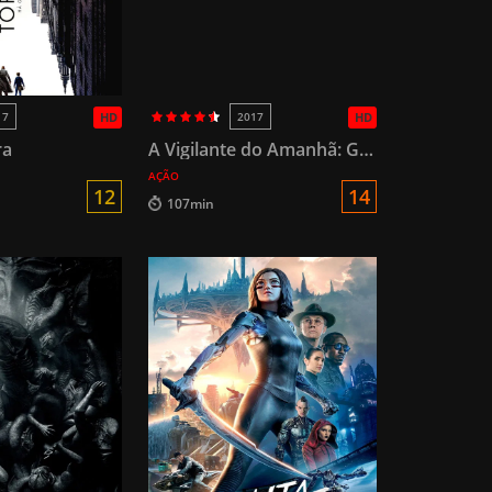
17
HD
2017
HD
ra
A Vigilante do Amanhã: Ghost in the Shell
AÇÃO
12
14
107min