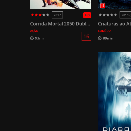
2017
HD
2019 (
Corrida Mortal 2050 Dublado
Criaturas ao A
AÇÃO
COMÉDIA
16
93min
89min