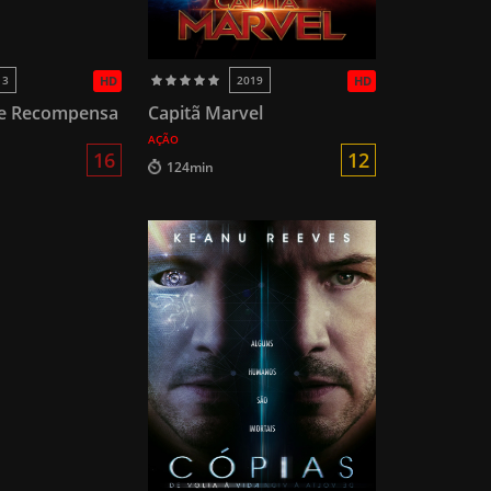
13
HD
2019
HD
de Recompensa
Capitã Marvel
AÇÃO
16
12
124min