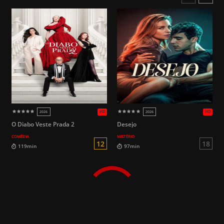
119min
96min
O Diabo Veste Prada 2
Desejo
COMÉDIA
MISTÉRIO