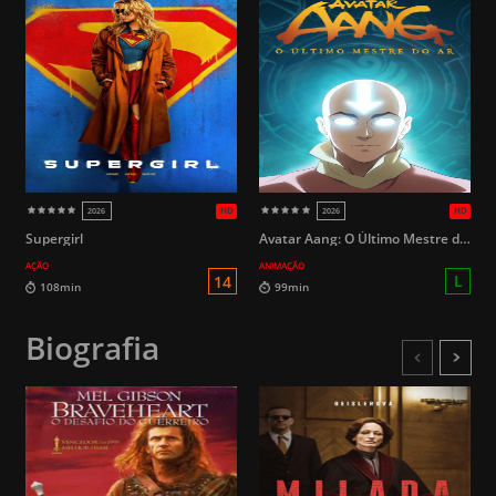
HD
2026
2026
Supergirl
Avatar Aang: O Último Mestre do Ar
AÇÃO
ANIMAÇÃO
Biografia
L
99min
104min