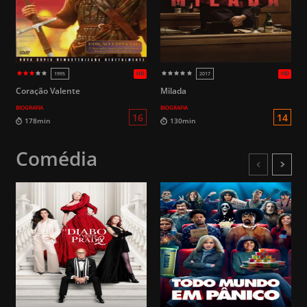
Coração Valente
Milada
BIOGRAFIA
BIOGRAFIA
Comédia
HD
2026
2026
14
108min
99min