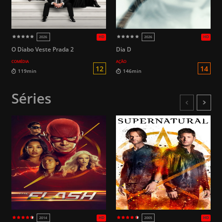
os links externos. Não somos respons
arquivos aqui encontrados.
O Diabo Veste Prada 2
Dia D
COMÉDIA
AÇÃO
Séries
12
119min
146min