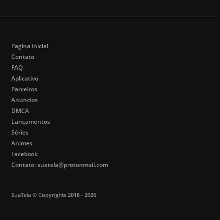
14
96min
91min
HD
2026
2026
Pagina inicial
Contato
FAQ
Aplicativo
Parceiros
Anúncios
DMCA
Lançamentos
Séries
Animes
Facebook
Contato:
suatela@protonmail.com
SuaTela
© Copyrights
2018
-
2026
.