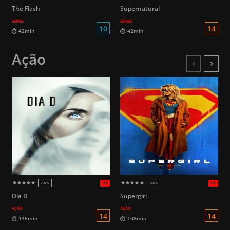
The Flash
Supernatural
HD
SÉRIES
SÉRIES
2026
2026
Ação
Dia D
Supergirl
10
AÇÃO
AÇÃO
42min
42min