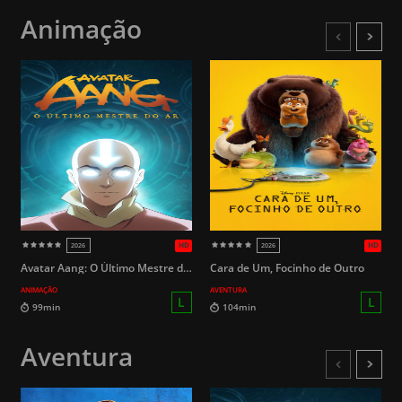
Animação
HD
2014
2005
Avatar Aang: O Último Mestre do Ar
Cara de Um, Focinho de Outro
ANIMAÇÃO
AVENTURA
Aventura
14
146min
108min