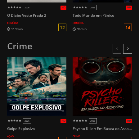
O Diabo Veste Prada 2
Todo Mundo em Pânico
COMÉDIA
COMÉDIA
Crime
HD
2026
2026
Golpe Explosivo
Psycho Killer: Em Busca do Assassino
16
AÇÃO
CRIME
178min
130min